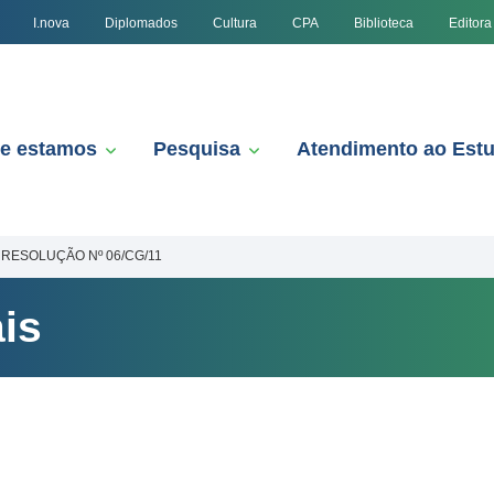
I.nova
Diplomados
Cultura
CPA
Biblioteca
Editora
e estamos
Pesquisa
Atendimento ao Est
RESOLUÇÃO Nº 06/CG/11
is