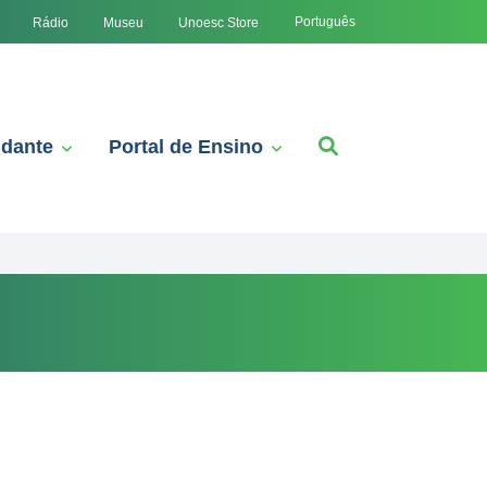
Português
Rádio
Museu
Unoesc Store
udante
Portal de Ensino