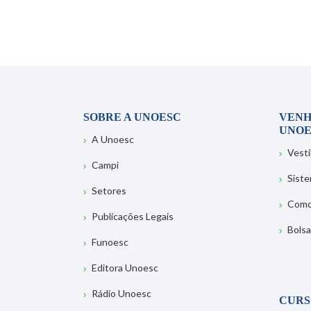
SOBRE A UNOESC
VENH
UNOE
A Unoesc
Vesti
Campi
Sist
Setores
Como
Publicações Legais
Bolsa
Funoesc
Editora Unoesc
Rádio Unoesc
CURS