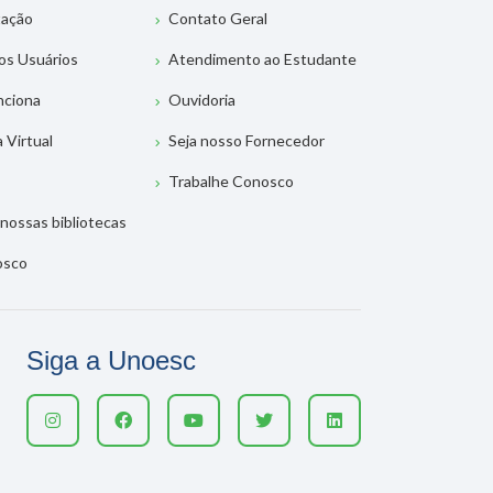
tação
Contato Geral
os Usuários
Atendimento ao Estudante
nciona
Ouvidoria
a Virtual
Seja nosso Fornecedor
Trabalhe Conosco
nossas bibliotecas
osco
Siga a Unoesc