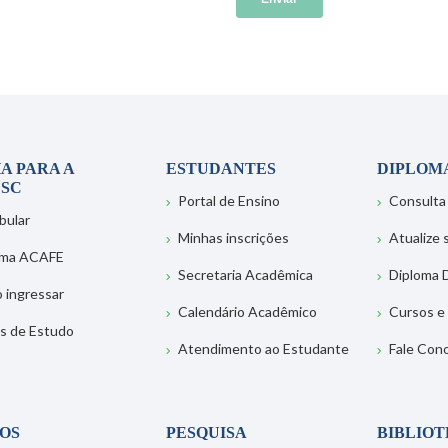
A PARA A
ESTUDANTES
DIPLOM
SC
Portal de Ensino
Consulta
bular
Minhas inscrições
Atualize
ema ACAFE
Secretaria Acadêmica
Diploma D
 ingressar
Calendário Acadêmico
Cursos e
s de Estudo
Atendimento ao Estudante
Fale Con
OS
PESQUISA
BIBLIO