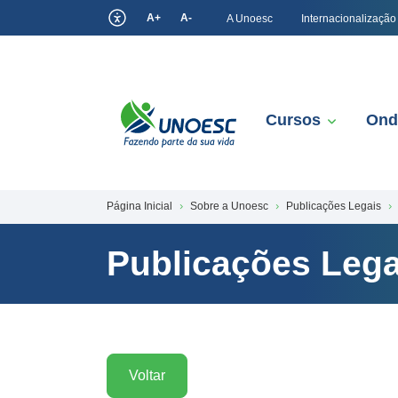
A+
A-
A Unoesc
Internacionalização
Cursos
Ond
Página Inicial
Sobre a Unoesc
Publicações Legais
Publicações Lega
Voltar