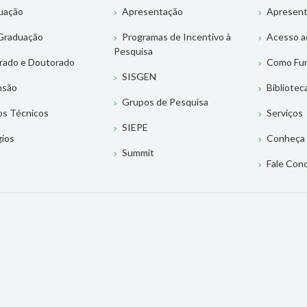
uação
Apresentação
Apresen
Graduação
Programas de Incentivo à
Acesso a
Pesquisa
rado e Doutorado
Como Fu
SISGEN
nsão
Bibliotec
Grupos de Pesquisa
os Técnicos
Serviços
SIEPE
gios
Conheça 
Summit
Fale Con