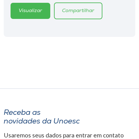
Museu
Visualizar
Compartilhar
Unoesc
Store
Selecione
o idioma
A+
A-
Receba as
novidades da Unoesc
Usaremos seus dados para entrar em contato