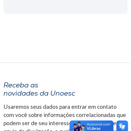
Museu
Unoesc
Store
Selecione
o idioma
Receba as
A+
novidades da Unoesc
A-
Usaremos seus dados para entrar em contato
com você sobre informações correlacionadas que
podem ser de seu interesse. Você pode cancelar o