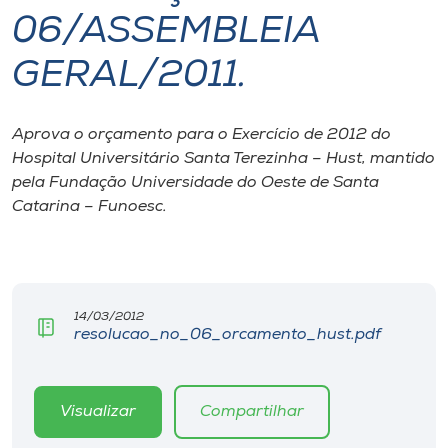
06/ASSEMBLEIA
I.nova
GERAL/2011.
Diplomados
Aprova o orçamento para o Exercício de 2012 do
Hospital Universitário Santa Terezinha – Hust, mantido
Cultura
pela Fundação Universidade do Oeste de Santa
Catarina – Funoesc.
CPA
Biblioteca
14/03/2012
resolucao_no_06_orcamento_hust.pdf
Editora
Rádio
Visualizar
Compartilhar