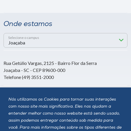
Onde estamos
Selecione o campus
Rua Getúlio Vargas, 2125 - Bairro Flor da Serra
Joaçaba - SC - CEP 89600-000
Telefone (49) 3551-2000
Siga a Unoesc
Nós utilizamos os Cookies para tornar suas interações
com nosso site mais significativa. Eles nos ajudam a
entender melhor como nosso website está sendo usado,
assim podemos entregar conteúdo sob medida para
você. Para mais informações sobre os tipos diferentes de