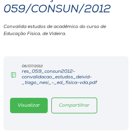
059/CONSUN/2012
I.nova
Convalida estudos de acadêmico do curso de
Diplomados
Educação Física, de Videira.
Cultura
CPA
06/07/2012
res_059_consun2012-
convalidacao_estudos_deivid-
Biblioteca
_tiago_nesi_-_ed_fisica-vda.pdf
Editora
Visualizar
Compartilhar
Rádio