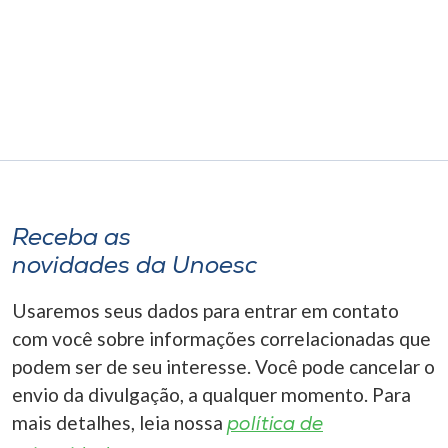
Museu
Unoesc
Store
Selecione
o idioma
Receba as
novidades da Unoesc
A+
Usaremos seus dados para entrar em contato
A-
com você sobre informações correlacionadas que
podem ser de seu interesse. Você pode cancelar o
envio da divulgação, a qualquer momento. Para
mais detalhes, leia nossa
política de