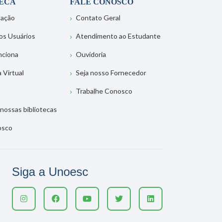
TECA
FALE CONOSCO
tação
Contato Geral
os Usuários
Atendimento ao Estudante
nciona
Ouvidoria
a Virtual
Seja nosso Fornecedor
Trabalhe Conosco
nossas bibliotecas
osco
Siga a Unoesc