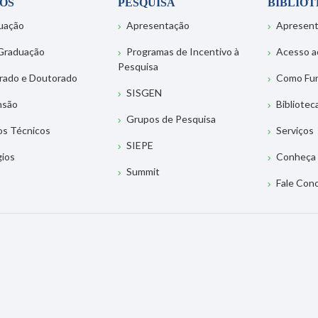
OS
PESQUISA
BIBLIO
uação
Apresentação
Apresen
Graduação
Programas de Incentivo à
Acesso a
Pesquisa
rado e Doutorado
Como Fu
SISGEN
nsão
Bibliotec
Grupos de Pesquisa
os Técnicos
Serviços
SIEPE
gios
Conheça 
Summit
Fale Con