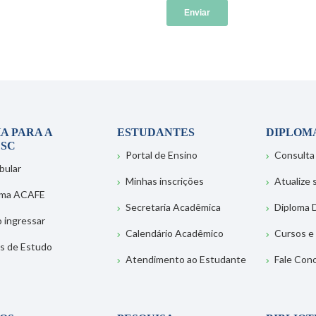
A PARA A
ESTUDANTES
DIPLOM
SC
Portal de Ensino
Consulta
bular
Minhas inscrições
Atualize
ema ACAFE
Secretaria Acadêmica
Diploma D
 ingressar
Calendário Acadêmico
Cursos e
s de Estudo
Atendimento ao Estudante
Fale Con