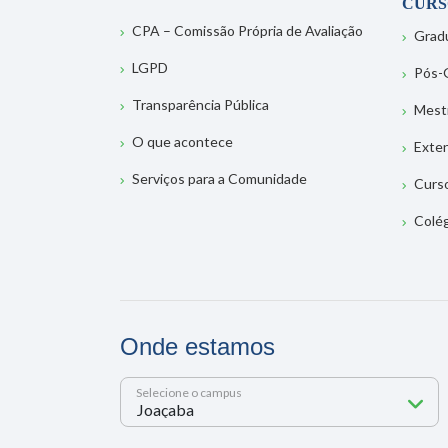
CURS
CPA – Comissão Própria de Avaliação
Grad
LGPD
Pós-
Transparência Pública
Mest
O que acontece
Exte
Serviços para a Comunidade
Curs
Colé
Onde estamos
Selecione o campus