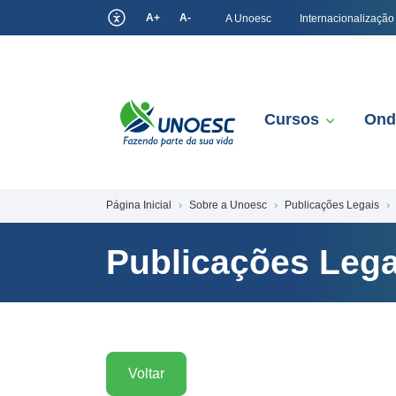
A+
A-
A Unoesc
Internacionalização
Cursos
Ond
Página Inicial
Sobre a Unoesc
Publicações Legais
Publicações Lega
Voltar