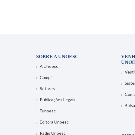
SOBRE A UNOESC
VENH
UNOE
A Unoesc
Vesti
Campi
Sist
Setores
Como
Publicações Legais
Bolsa
Funoesc
Editora Unoesc
Rádio Unoesc