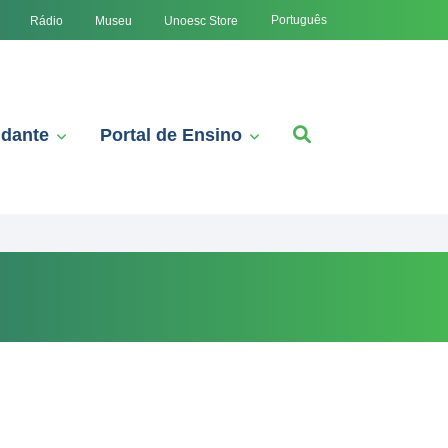
Português
Rádio
Museu
Unoesc Store
udante
Portal de Ensino