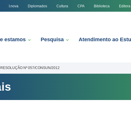
I.nova
Diplomados
Cultura
CPA
Biblioteca
Editora
e estamos
Pesquisa
Atendimento ao Est
RESOLUÇÃO Nº 057/CONSUN/2012
is