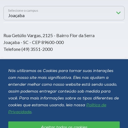
Selecione o campus
Rua Getúlio Vargas, 2125 - Bairro Flor da Serra
Joaçaba - SC - CEP 89600-000
Telefone (49) 3551-2000
Siga a Unoesc
Nós utilizamos os Cookies para tornar suas interações
com nosso site mais significativa. Eles nos ajudam a
entender melhor como nosso website está sendo usado,
assim podemos entregar conteúdo sob medida para
você. Para mais informações sobre os tipos diferentes de
cookies que estamos usando, leia nossa
Política de
Privacidade
.
Aceitar todos os cookies