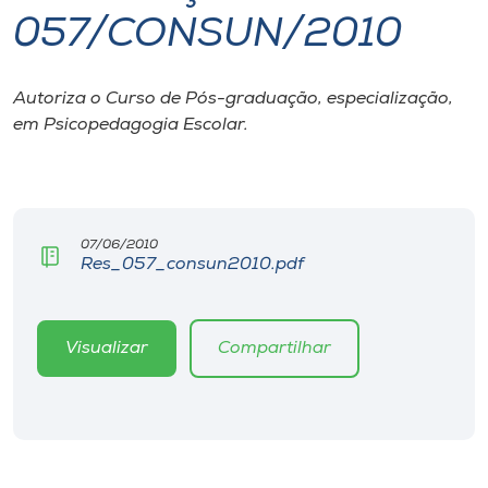
057/CONSUN/2010
I.nova
Autoriza o Curso de Pós-graduação, especialização,
Diplomados
em Psicopedagogia Escolar.
Cultura
CPA
07/06/2010
Res_057_consun2010.pdf
Biblioteca
Visualizar
Compartilhar
Editora
Rádio