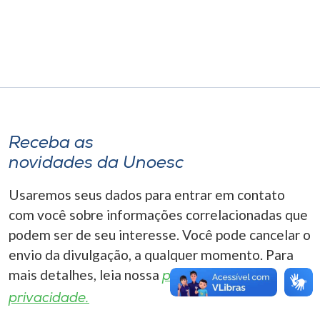
Museu
Unoesc
Store
Selecione
Receba as
o idioma
novidades da Unoesc
Usaremos seus dados para entrar em contato
A+
com você sobre informações correlacionadas que
A-
podem ser de seu interesse. Você pode cancelar o
envio da divulgação, a qualquer momento. Para
mais detalhes, leia nossa
política de
privacidade.