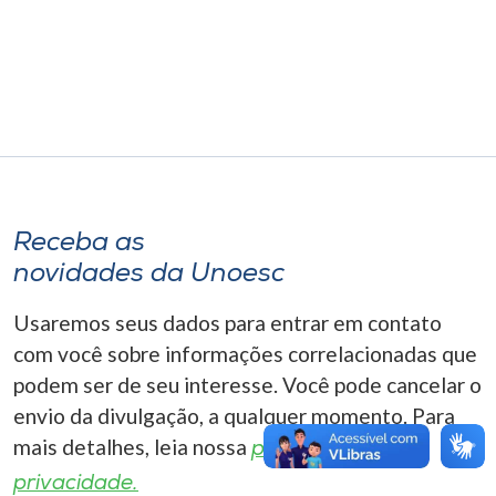
Museu
Unoesc
Store
Selecione
o idioma
Receba as
novidades da Unoesc
Usaremos seus dados para entrar em contato
A+
com você sobre informações correlacionadas que
A-
podem ser de seu interesse. Você pode cancelar o
envio da divulgação, a qualquer momento. Para
mais detalhes, leia nossa
política de
privacidade.