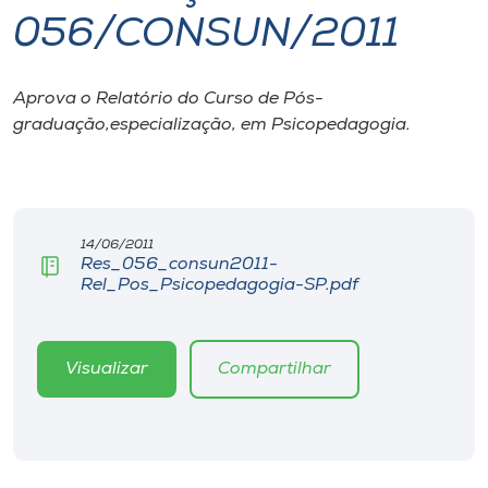
056/CONSUN/2011
I.nova
Aprova o Relatório do Curso de Pós-
Diplomados
graduação,especialização, em Psicopedagogia.
Cultura
CPA
14/06/2011
Res_056_consun2011-
Rel_Pos_Psicopedagogia-SP.pdf
Biblioteca
Editora
Visualizar
Compartilhar
Rádio