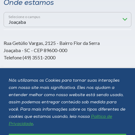
Onde estamos
Selecione o campus
Rua Getúlio Vargas, 2125 - Bairro Flor da Serra
Joaçaba - SC - CEP 89600-000
Telefone (49) 3551-2000
Siga a Unoesc
Nós utilizamos os Cookies para tornar suas interações
com nosso site mais significativa. Eles nos ajudam a
entender melhor como nosso website está sendo usado,
assim podemos entregar conteúdo sob medida para
você. Para mais informações sobre os tipos diferentes de
cookies que estamos usando, leia nossa
Política de
Privacidade
.