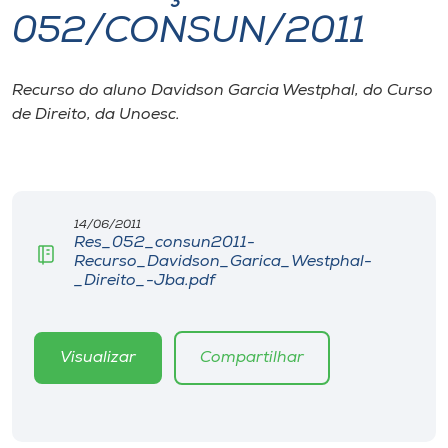
052/CONSUN/2011
I.nova
Recurso do aluno Davidson Garcia Westphal, do Curso
Diplomados
de Direito, da Unoesc.
Cultura
CPA
14/06/2011
Res_052_consun2011-
Recurso_Davidson_Garica_Westphal-
Biblioteca
_Direito_-Jba.pdf
Editora
Visualizar
Compartilhar
Rádio