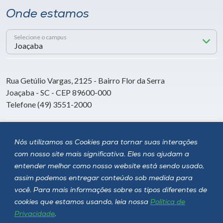
Onde estamos
Selecione o campus
Rua Getúlio Vargas, 2125 - Bairro Flor da Serra
Joaçaba - SC - CEP 89600-000
Telefone (49) 3551-2000
Siga a Unoesc
Nós utilizamos os Cookies para tornar suas interações
com nosso site mais significativa. Eles nos ajudam a
entender melhor como nosso website está sendo usado,
assim podemos entregar conteúdo sob medida para
você. Para mais informações sobre os tipos diferentes de
cookies que estamos usando, leia nossa
Política de
Privacidade
.