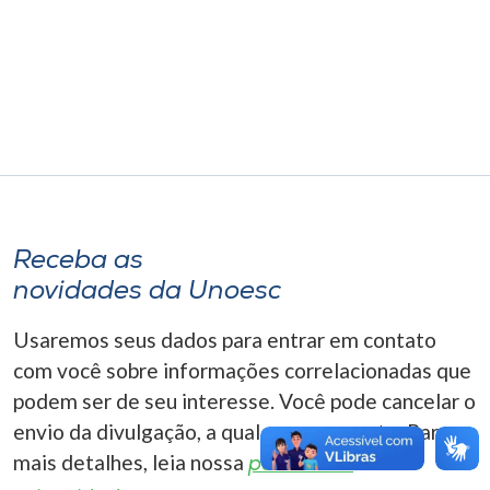
Museu
Unoesc
Store
Selecione
o idioma
Receba as
novidades da Unoesc
A+
Usaremos seus dados para entrar em contato
A-
com você sobre informações correlacionadas que
podem ser de seu interesse. Você pode cancelar o
envio da divulgação, a qualquer momento. Para
mais detalhes, leia nossa
política de