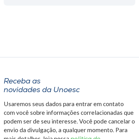
Museu
Unoesc
Store
Selecione
o idioma
Receba as
novidades da Unoesc
A+
A-
Usaremos seus dados para entrar em contato
com você sobre informações correlacionadas que
podem ser de seu interesse. Você pode cancelar o
envio da divulgação, a qualquer momento. Para
mais detalhes, leia nossa