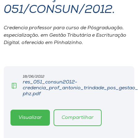
051/CONSUN/2012.
I.nova
Credencia professor para curso de Pósgraduação,
Diplomados
especialização, em Gestão Tributária e Escrituração
Digital, oferecido em Pinhalzinho.
Cultura
CPA
18/06/2012
res_051_consun2012-
Biblioteca
credencia_prof_antonio_trindade_pos_gestao_tr
phz.pdf
Editora
Visualizar
Compartilhar
Rádio