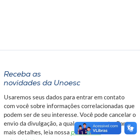
Museu
Unoesc
Store
Selecione
o idioma
Receba as
novidades da Unoesc
A+
Usaremos seus dados para entrar em contato
A-
com você sobre informações correlacionadas que
podem ser de seu interesse. Você pode cancelar o
envio da divulgação, a qualquer momento. Para
mais detalhes, leia nossa
política de