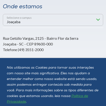
Onde estamos
Selecione o campus
Rua Getúlio Vargas, 2125 - Bairro Flor da Serra
Joaçaba - SC - CEP 89600-000
Telefone (49) 3551-2000
Siga a Unoesc
Nós utilizamos os Cookies para tornar suas interações
com nosso site mais significativa. Eles nos ajudam a
entender melhor como nosso website está sendo usado,
assim podemos entregar conteúdo sob medida para
você. Para mais informações sobre os tipos diferentes de
cookies que estamos usando, leia nossa
Política de
Privacidade
.