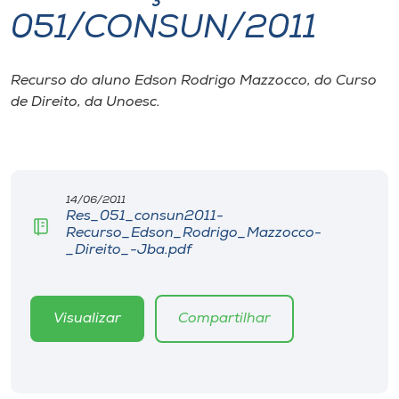
051/CONSUN/2011
I.nova
Recurso do aluno Edson Rodrigo Mazzocco, do Curso
Diplomados
de Direito, da Unoesc.
Cultura
CPA
14/06/2011
Res_051_consun2011-
Recurso_Edson_Rodrigo_Mazzocco-
Biblioteca
_Direito_-Jba.pdf
Editora
Visualizar
Compartilhar
Rádio