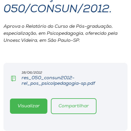
050/CONSUN/2012.
I.nova
Aprova o Relatório do Curso de Pós-graduação,
Diplomados
especialização, em Psicopedagogia, oferecido pela
Unoesc Videira, em São Paulo-SP.
Cultura
CPA
18/06/2012
res_050_consun2012-
Biblioteca
rel_pos_psicolpedagogia-sp.pdf
Editora
Visualizar
Compartilhar
Rádio