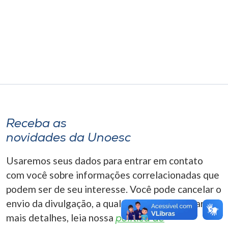
Museu
Unoesc
Store
Selecione
o idioma
Receba as
novidades da Unoesc
A+
Usaremos seus dados para entrar em contato
A-
com você sobre informações correlacionadas que
podem ser de seu interesse. Você pode cancelar o
envio da divulgação, a qualquer momento. Para
mais detalhes, leia nossa
política de