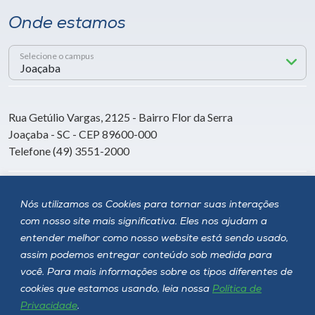
Onde estamos
Selecione o campus
Rua Getúlio Vargas, 2125 - Bairro Flor da Serra
Joaçaba - SC - CEP 89600-000
Telefone (49) 3551-2000
Siga a Unoesc
Nós utilizamos os Cookies para tornar suas interações
com nosso site mais significativa. Eles nos ajudam a
entender melhor como nosso website está sendo usado,
assim podemos entregar conteúdo sob medida para
você. Para mais informações sobre os tipos diferentes de
cookies que estamos usando, leia nossa
Política de
Privacidade
.