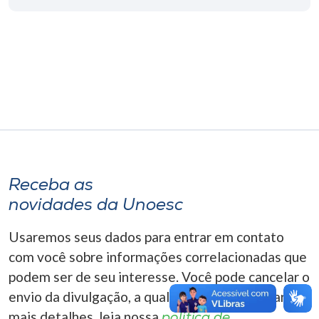
Museu
Unoesc
Store
Selecione
o idioma
Receba as
novidades da Unoesc
A+
A-
Usaremos seus dados para entrar em contato
com você sobre informações correlacionadas que
podem ser de seu interesse. Você pode cancelar o
envio da divulgação, a qualquer momento. Para
mais detalhes, leia nossa
política de