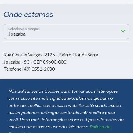
Onde estamos
Selecione o campus
Rua Getúlio Vargas, 2125 - Bairro Flor da Serra
Joaçaba - SC - CEP 89600-000
Telefone (49) 3551-2000
Siga a Unoesc
Nós utilizamos os Cookies para tornar suas interações
com nosso site mais significativa. Eles nos ajudam a
entender melhor como nosso website está sendo usado,
assim podemos entregar conteúdo sob medida para
você. Para mais informações sobre os tipos diferentes de
cookies que estamos usando, leia nossa
Política de