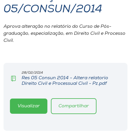
05/CONSUN/2014
I.nova
Aprova alteração no relatório do Curso de Pós-
Diplomados
graduação, especialização, em Direito Civil e Processo
Civil.
Cultura
CPA
28/02/2014
Res 05 Consun 2014 - Altera relatorio
Biblioteca
Direito Civil e Processual Civil - Pz.pdf
Editora
Visualizar
Compartilhar
Rádio