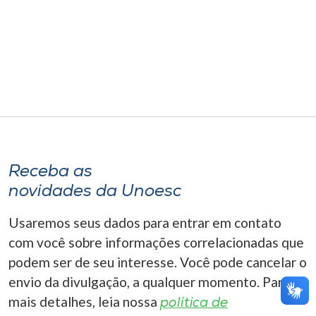
Museu
Unoesc
Store
Selecione
o idioma
Receba as
novidades da Unoesc
A+
Usaremos seus dados para entrar em contato
A-
com você sobre informações correlacionadas que
podem ser de seu interesse. Você pode cancelar o
envio da divulgação, a qualquer momento. Para
mais detalhes, leia nossa
política de