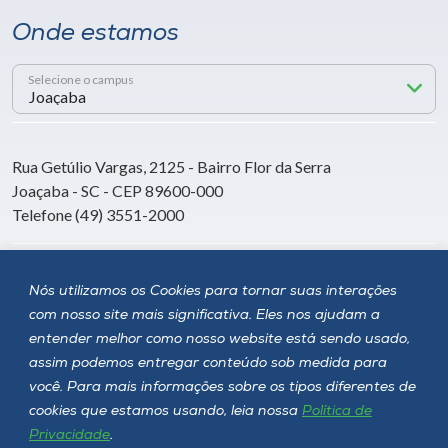
Onde estamos
Selecione o campus
Rua Getúlio Vargas, 2125 - Bairro Flor da Serra
Joaçaba - SC - CEP 89600-000
Telefone (49) 3551-2000
Siga a Unoesc
Nós utilizamos os Cookies para tornar suas interações
com nosso site mais significativa. Eles nos ajudam a
entender melhor como nosso website está sendo usado,
assim podemos entregar conteúdo sob medida para
você. Para mais informações sobre os tipos diferentes de
cookies que estamos usando, leia nossa
Política de
Privacidade
.