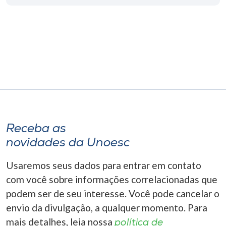
Museu
Unoesc
Store
Selecione
o idioma
Receba as
novidades da Unoesc
A+
A-
Usaremos seus dados para entrar em contato
com você sobre informações correlacionadas que
podem ser de seu interesse. Você pode cancelar o
envio da divulgação, a qualquer momento. Para
mais detalhes, leia nossa
política de