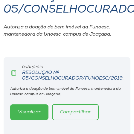
05/CONSELHOCURADO
I.nova
Autoriza a doação de bem imóvel da Funoesc,
Diplomados
mantenedora da Unoesc, campus de Joaçaba.
Cultura
CPA
06/12/2019
RESOLUÇÃO Nº
05/CONSELHOCURADOR/FUNOESC/2019.
Biblioteca
Autoriza a doação de bem imóvel da Funoesc, mantenedora da
Unoesc, campus de Joaçaba.
Editora
Visualizar
Compartilhar
Rádio