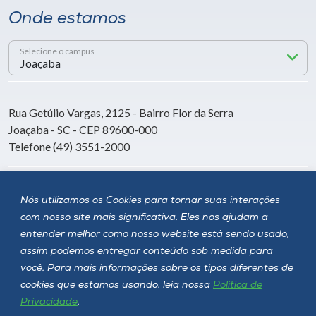
Onde estamos
Selecione o campus
Rua Getúlio Vargas, 2125 - Bairro Flor da Serra
Joaçaba - SC - CEP 89600-000
Telefone (49) 3551-2000
Siga a Unoesc
Nós utilizamos os Cookies para tornar suas interações
com nosso site mais significativa. Eles nos ajudam a
entender melhor como nosso website está sendo usado,
assim podemos entregar conteúdo sob medida para
você. Para mais informações sobre os tipos diferentes de
cookies que estamos usando, leia nossa
Política de
Privacidade
.