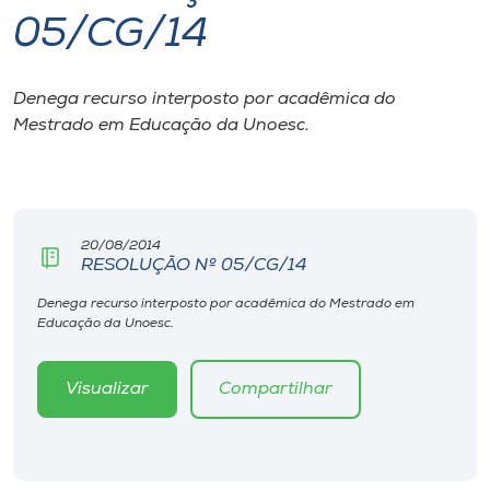
05/CG/14
I.nova
Denega recurso interposto por acadêmica do
Diplomados
Mestrado em Educação da Unoesc.
Cultura
CPA
20/08/2014
RESOLUÇÃO Nº 05/CG/14
Biblioteca
Denega recurso interposto por acadêmica do Mestrado em
Educação da Unoesc.
Editora
Visualizar
Compartilhar
Rádio