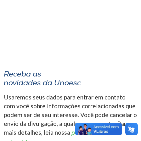
Museu
Unoesc
Store
Selecione
o idioma
Receba as
novidades da Unoesc
A+
Usaremos seus dados para entrar em contato
A-
com você sobre informações correlacionadas que
podem ser de seu interesse. Você pode cancelar o
envio da divulgação, a qualquer momento. Para
mais detalhes, leia nossa
política de