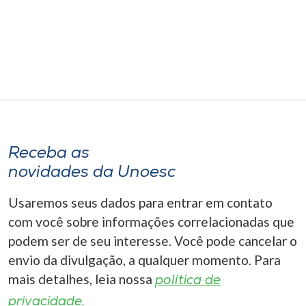
Museu
Unoesc
Store
Selecione
o idioma
Receba as
novidades da Unoesc
Usaremos seus dados para entrar em contato
A+
A-
com você sobre informações correlacionadas que
podem ser de seu interesse. Você pode cancelar o
envio da divulgação, a qualquer momento. Para
mais detalhes, leia nossa
política de
privacidade.