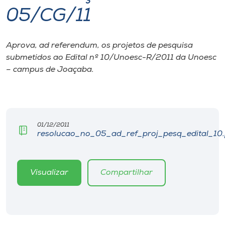
05/CG/11
I.nova
Aprova, ad referendum, os projetos de pesquisa
Diplomados
submetidos ao Edital nº 10/Unoesc-R/2011 da Unoesc
– campus de Joaçaba.
Cultura
CPA
01/12/2011
resolucao_no_05_ad_ref_proj_pesq_edital_10.
Biblioteca
Editora
Visualizar
Compartilhar
Rádio