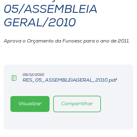
05/ASSEMBLEIA
I.nova
GERAL/2010
Diplomados
Aprova o Orçamento da Funoesc para o ano de 2011.
Cultura
CPA
09/12/2010
RES_05_ASSEMBLEIAGERAL_2010.pdf
Biblioteca
Editora
Visualizar
Compartilhar
Rádio