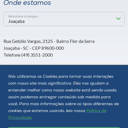
Onde estamos
Selecione o campus
Rua Getúlio Vargas, 2125 - Bairro Flor da Serra
Joaçaba - SC - CEP 89600-000
Telefone (49) 3551-2000
Siga a Unoesc
Nós utilizamos os Cookies para tornar suas interações
com nosso site mais significativa. Eles nos ajudam a
entender melhor como nosso website está sendo usado,
assim podemos entregar conteúdo sob medida para
você. Para mais informações sobre os tipos diferentes de
cookies que estamos usando, leia nossa
Política de
Privacidade
.