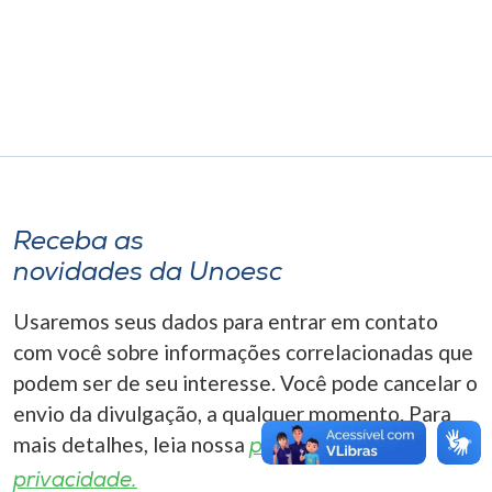
Museu
Unoesc
Store
Selecione
o idioma
Receba as
novidades da Unoesc
Usaremos seus dados para entrar em contato
A+
com você sobre informações correlacionadas que
A-
podem ser de seu interesse. Você pode cancelar o
envio da divulgação, a qualquer momento. Para
mais detalhes, leia nossa
política de
privacidade.