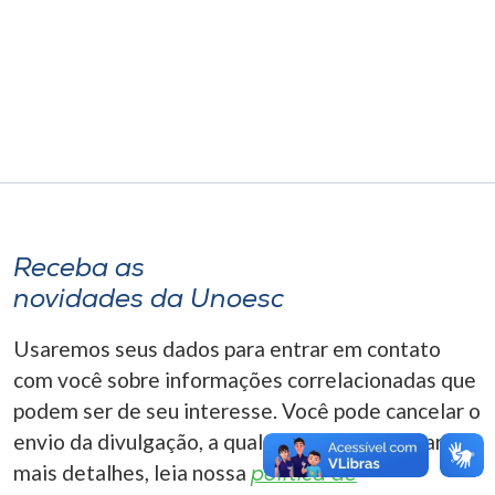
Museu
Unoesc
Store
Selecione
o idioma
Receba as
novidades da Unoesc
A+
Usaremos seus dados para entrar em contato
A-
com você sobre informações correlacionadas que
podem ser de seu interesse. Você pode cancelar o
envio da divulgação, a qualquer momento. Para
mais detalhes, leia nossa
política de