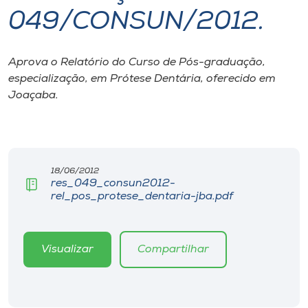
049/CONSUN/2012.
I.nova
Aprova o Relatório do Curso de Pós-graduação,
Diplomados
especialização, em Prótese Dentária, oferecido em
Joaçaba.
Cultura
CPA
18/06/2012
res_049_consun2012-
Biblioteca
rel_pos_protese_dentaria-jba.pdf
Editora
Visualizar
Compartilhar
Rádio