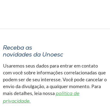
Museu
Unoesc
Store
Selecione
Receba as
o idioma
novidades da Unoesc
Usaremos seus dados para entrar em contato
com você sobre informações correlacionadas que
A+
A-
podem ser de seu interesse. Você pode cancelar o
envio da divulgação, a qualquer momento. Para
mais detalhes, leia nossa
política de
privacidade.