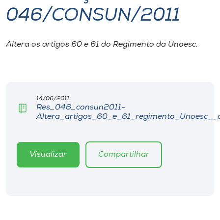
046/CONSUN/2011
I.nova
Altera os artigos 60 e 61 do Regimento da Unoesc.
Diplomados
Cultura
14/06/2011
Res_046_consun2011-
CPA
Altera_artigos_60_e_61_regimento_Unoesc__a
Biblioteca
Visualizar
Compartilhar
Editora
Rádio