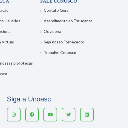
TECA
FALE CONOSCO
tação
Contato Geral
os Usuários
Atendimento ao Estudante
nciona
Ouvidoria
a Virtual
Seja nosso Fornecedor
Trabalhe Conosco
nossas bibliotecas
osco
Siga a Unoesc