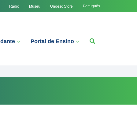
Português
Rádio
Museu
Unoesc Store
udante
Portal de Ensino