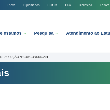
I.nova
Diplomados
Cultura
CPA
Biblioteca
Editora
e estamos
Pesquisa
Atendimento ao Est
RESOLUÇÃO Nº 040/CONSUN/2011
is