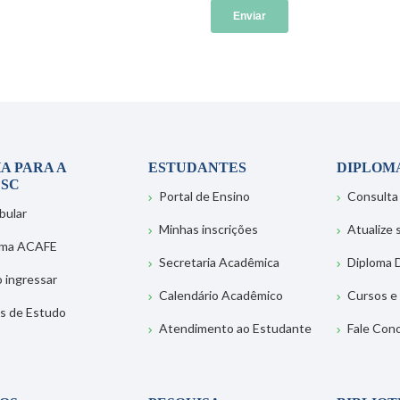
A PARA A
ESTUDANTES
DIPLOM
SC
Portal de Ensino
Consulta
bular
Minhas inscrições
Atualize
ema ACAFE
Secretaria Acadêmica
Diploma D
 ingressar
Calendário Acadêmico
Cursos e
s de Estudo
Atendimento ao Estudante
Fale Con