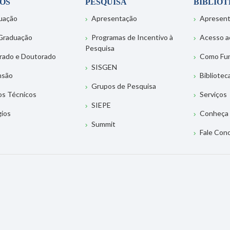
OS
PESQUISA
BIBLIO
uação
Apresentação
Apresen
Graduação
Programas de Incentivo à
Acesso a
Pesquisa
rado e Doutorado
Como Fu
SISGEN
nsão
Bibliotec
Grupos de Pesquisa
os Técnicos
Serviços
SIEPE
gios
Conheça 
Summit
Fale Con