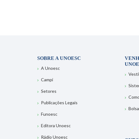
SOBRE A UNOESC
VENH
UNOE
A Unoesc
Vesti
Campi
Sist
Setores
Como
Publicações Legais
Bolsa
Funoesc
Editora Unoesc
Rádio Unoesc