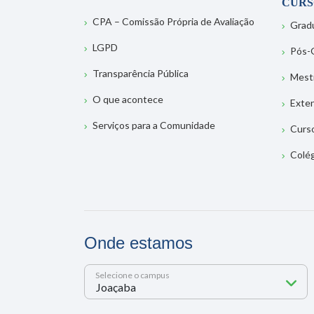
CURS
CPA – Comissão Própria de Avaliação
Grad
LGPD
Pós-
Transparência Pública
Mest
O que acontece
Exte
Serviços para a Comunidade
Curs
Colé
Onde estamos
Selecione o campus