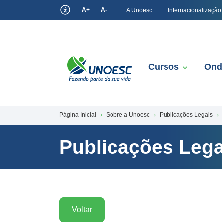
A+
A-
A Unoesc
Internacionalização
Cursos
Ond
Página Inicial
Sobre a Unoesc
Publicações Legais
Publicações Lega
Voltar