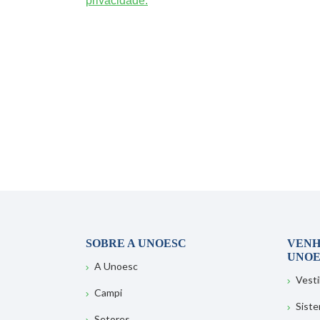
privacidade.
SOBRE A UNOESC
VENH
UNOE
A Unoesc
Vesti
Campi
Sist
Setores