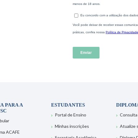
A PARA A
ESTUDANTES
DIPLOM
SC
Portal de Ensino
Consulta
bular
Minhas inscrições
Atualize
ema ACAFE
Secretaria Acadêmica
Diploma D