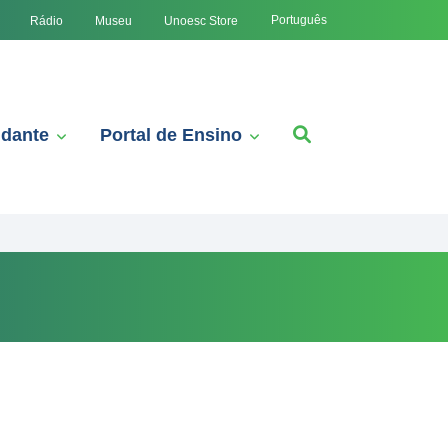
Português
Rádio
Museu
Unoesc Store
udante
Portal de Ensino