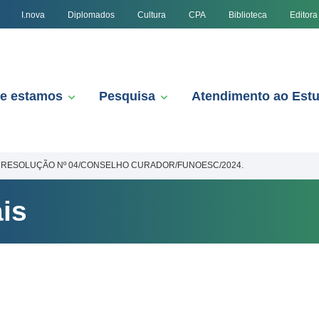
I.nova
Diplomados
Cultura
CPA
Biblioteca
Editora
e estamos
Pesquisa
Atendimento ao Est
RESOLUÇÃO Nº 04/CONSELHO CURADOR/FUNOESC/2024.
is