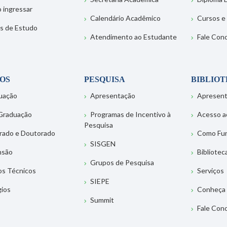
 ingressar
Calendário Acadêmico
Cursos e
s de Estudo
Atendimento ao Estudante
Fale Con
OS
PESQUISA
BIBLIO
uação
Apresentação
Apresen
Graduação
Programas de Incentivo à
Acesso a
Pesquisa
rado e Doutorado
Como Fu
SISGEN
nsão
Bibliotec
Grupos de Pesquisa
os Técnicos
Serviços
SIEPE
gios
Conheça 
Summit
Fale Con