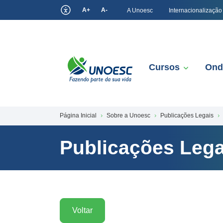
A+
A-
A Unoesc
Internacionalização
Cursos
Ond
Página Inicial
Sobre a Unoesc
Publicações Legais
Publicações Lega
Voltar