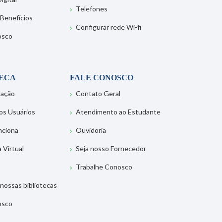
Telefones
 Benefícios
Configurar rede Wi-fi
osco
TECA
FALE CONOSCO
tação
Contato Geral
os Usuários
Atendimento ao Estudante
nciona
Ouvidoria
a Virtual
Seja nosso Fornecedor
Trabalhe Conosco
nossas bibliotecas
osco