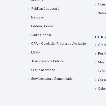
Como
Publicações Legais
Bolsa
Funoesc
Editora Unoesc
Rádio Unoesc
CURS
CPA – Comissão Própria de Avaliação
Grad
LGPD
Pós-
Transparência Pública
Mest
O que acontece
Exte
Serviços para a Comunidade
Curs
Colé