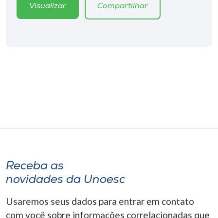
Museu
Visualizar
Compartilhar
Unoesc
Store
Selecione
o idioma
A+
A-
Receba as
novidades da Unoesc
Usaremos seus dados para entrar em contato
com você sobre informações correlacionadas que