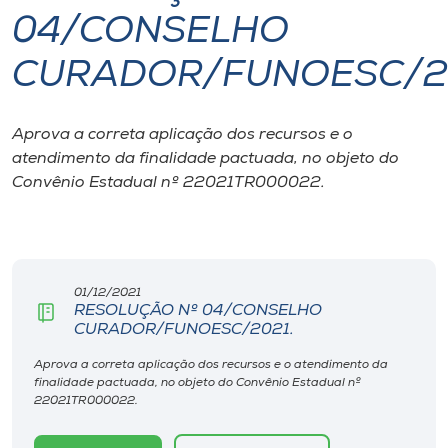
04/CONSELHO
I.nova
CURADOR/FUNOESC/2
Diplomados
Aprova a correta aplicação dos recursos e o
atendimento da finalidade pactuada, no objeto do
Cultura
Convênio Estadual nº 22021TR000022.
CPA
Biblioteca
01/12/2021
RESOLUÇÃO Nº 04/CONSELHO
CURADOR/FUNOESC/2021.
Editora
Aprova a correta aplicação dos recursos e o atendimento da
finalidade pactuada, no objeto do Convênio Estadual nº
Rádio
22021TR000022.