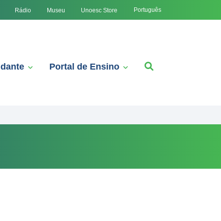
Português
Rádio
Museu
Unoesc Store
udante
Portal de Ensino