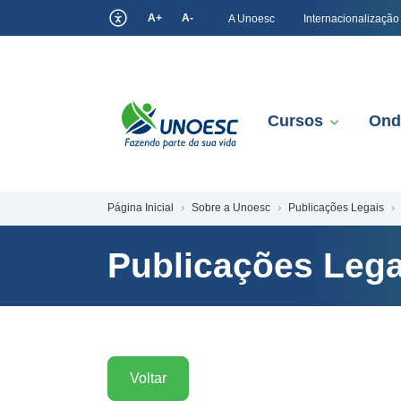
A+
A-
A Unoesc
Internacionalização
Cursos
Ond
Página Inicial
Sobre a Unoesc
Publicações Legais
Publicações Lega
Voltar