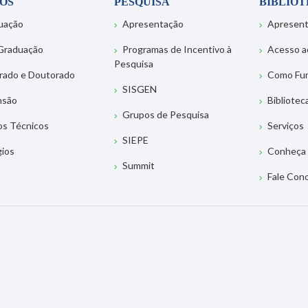
OS
PESQUISA
BIBLIO
uação
Apresentação
Apresen
Graduação
Programas de Incentivo à
Acesso a
Pesquisa
rado e Doutorado
Como Fu
SISGEN
nsão
Bibliotec
Grupos de Pesquisa
os Técnicos
Serviços
SIEPE
gios
Conheça 
Summit
Fale Con