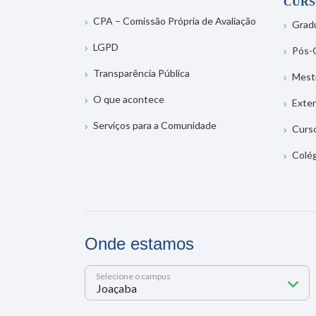
CURS
CPA – Comissão Própria de Avaliação
Grad
LGPD
Pós-
Transparência Pública
Mest
O que acontece
Exte
Serviços para a Comunidade
Curs
Colé
Onde estamos
Selecione o campus