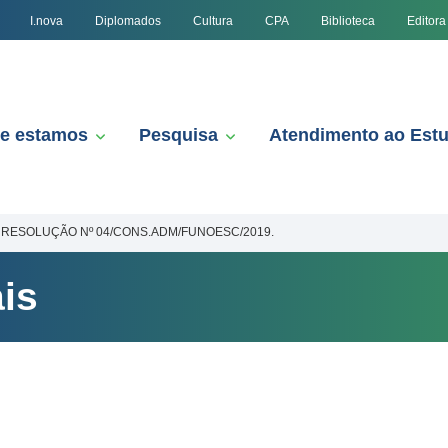
I.nova
Diplomados
Cultura
CPA
Biblioteca
Editora
e estamos
Pesquisa
Atendimento ao Est
RESOLUÇÃO Nº 04/CONS.ADM/FUNOESC/2019.
is