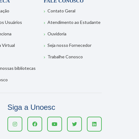
TECA
FALE CONOSCO
tação
Contato Geral
os Usuários
Atendimento ao Estudante
nciona
Ouvidoria
a Virtual
Seja nosso Fornecedor
Trabalhe Conosco
nossas bibliotecas
osco
Siga a Unoesc