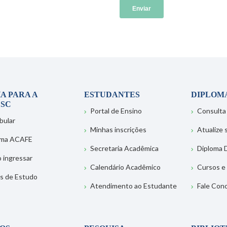
A PARA A
ESTUDANTES
DIPLOM
SC
Portal de Ensino
Consulta
bular
Minhas inscrições
Atualize
ema ACAFE
Secretaria Acadêmica
Diploma D
 ingressar
Calendário Acadêmico
Cursos e
s de Estudo
Atendimento ao Estudante
Fale Con