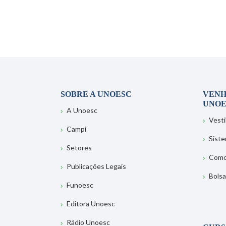
SOBRE A UNOESC
VENH
UNOE
A Unoesc
Vesti
Campi
Sist
Setores
Como
Publicações Legais
Bolsa
Funoesc
Editora Unoesc
Rádio Unoesc