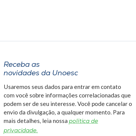
Museu
Unoesc
Store
Selecione
o idioma
Receba as
novidades da Unoesc
Usaremos seus dados para entrar em contato
A+
com você sobre informações correlacionadas que
A-
podem ser de seu interesse. Você pode cancelar o
envio da divulgação, a qualquer momento. Para
mais detalhes, leia nossa
política de
privacidade.