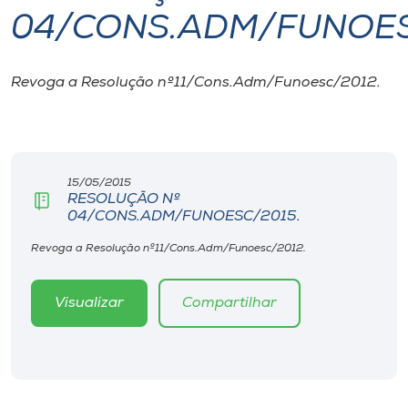
04/CONS.ADM/FUNOES
I.nova
Revoga a Resolução nº11/Cons.Adm/Funoesc/2012.
Diplomados
Cultura
15/05/2015
RESOLUÇÃO Nº
CPA
04/CONS.ADM/FUNOESC/2015.
Revoga a Resolução nº11/Cons.Adm/Funoesc/2012.
Biblioteca
Visualizar
Compartilhar
Editora
Rádio