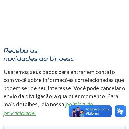
Museu
Unoesc
Store
Receba as
Selecione
novidades da Unoesc
o idioma
Usaremos seus dados para entrar em contato
com você sobre informações correlacionadas que
A+
podem ser de seu interesse. Você pode cancelar o
A-
envio da divulgação, a qualquer momento. Para
mais detalhes, leia nossa
política de
privacidade.