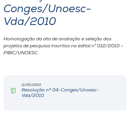
Conges/Unoesc-
I.nova
Vda/2010
Diplomados
Homologação da ata de avaliação e seleção dos
projetos de pesquisa inscritos no edital n° 012/2010 –
Cultura
PIBIC/UNOESC.
CPA
Biblioteca
11/05/2010
Resolução nº 04-Conges/Unoesc-
Vda/2010
Editora
Rádio