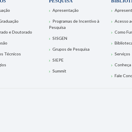
OS
PESQUISA
BIBLIO
uação
Apresentação
Apresen
Graduação
Programas de Incentivo à
Acesso a
Pesquisa
rado e Doutorado
Como Fu
SISGEN
nsão
Bibliotec
Grupos de Pesquisa
os Técnicos
Serviços
SIEPE
gios
Conheça 
Summit
Fale Con