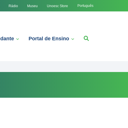
Português
Rádio
Museu
Unoesc Store
udante
Portal de Ensino