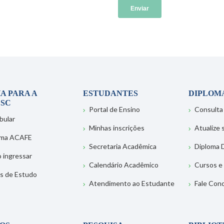
A PARA A
ESTUDANTES
DIPLOM
SC
Portal de Ensino
Consulta
bular
Minhas inscrições
Atualize
ema ACAFE
Secretaria Acadêmica
Diploma D
 ingressar
Calendário Acadêmico
Cursos e
s de Estudo
Atendimento ao Estudante
Fale Con