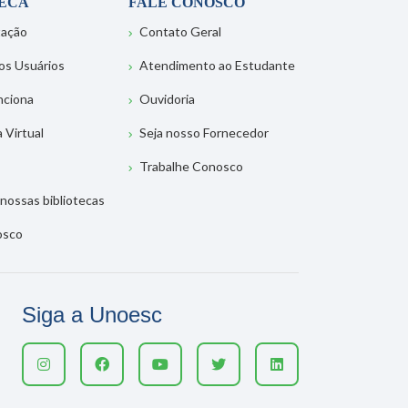
TECA
FALE CONOSCO
tação
Contato Geral
os Usuários
Atendimento ao Estudante
nciona
Ouvidoria
a Virtual
Seja nosso Fornecedor
Trabalhe Conosco
nossas bibliotecas
osco
Siga a Unoesc