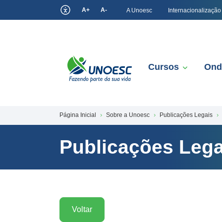
A+
A-
A Unoesc
Internacionalização
Cursos
Ond
Página Inicial
Sobre a Unoesc
Publicações Legais
Publicações Lega
Voltar