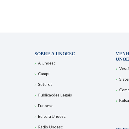
SOBRE A UNOESC
VENH
UNOE
A Unoesc
Vesti
Campi
Sist
Setores
Como
Publicações Legais
Bolsa
Funoesc
Editora Unoesc
Rádio Unoesc