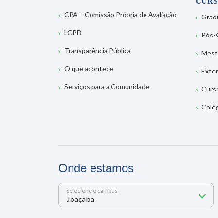
CURS
CPA – Comissão Própria de Avaliação
Grad
LGPD
Pós-
Transparência Pública
Mest
O que acontece
Exte
Serviços para a Comunidade
Curs
Colé
Onde estamos
Selecione o campus