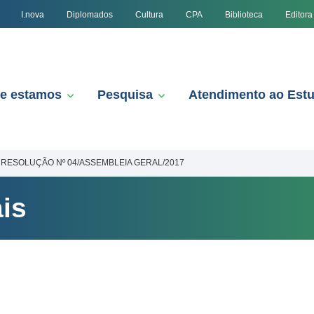
I.nova
Diplomados
Cultura
CPA
Biblioteca
Editora
e estamos
Pesquisa
Atendimento ao Est
RESOLUÇÃO Nº 04/ASSEMBLEIA GERAL/2017
is