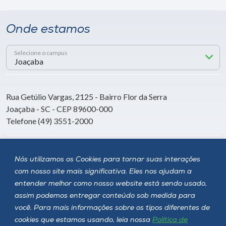
Onde estamos
Selecione o campus
Rua Getúlio Vargas, 2125 - Bairro Flor da Serra
Joaçaba - SC - CEP 89600-000
Telefone (49) 3551-2000
Siga a Unoesc
Nós utilizamos os Cookies para tornar suas interações
com nosso site mais significativa. Eles nos ajudam a
entender melhor como nosso website está sendo usado,
assim podemos entregar conteúdo sob medida para
você. Para mais informações sobre os tipos diferentes de
cookies que estamos usando, leia nossa
Política de