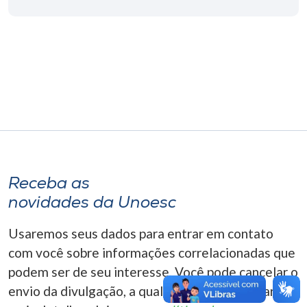
Museu
Unoesc
Store
Selecione
o idioma
Receba as
novidades da Unoesc
A+
A-
Usaremos seus dados para entrar em contato
com você sobre informações correlacionadas que
podem ser de seu interesse. Você pode cancelar o
envio da divulgação, a qualquer momento. Para