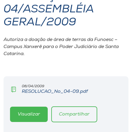
04/ASSEMBLÉIA
I.nova
GERAL/2009
Diplomados
Autoriza a doação de área de terras da Funoesc –
Campus Xanxerê para o Poder Judiciário de Santa
Cultura
Catarina.
CPA
Biblioteca
08/04/2009
RESOLUCAO_No_04-09.pdf
Editora
Visualizar
Compartilhar
Rádio