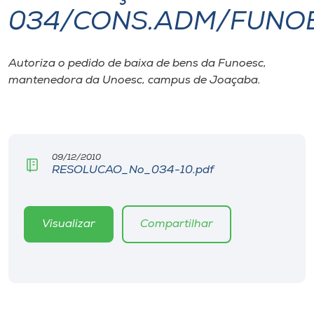
034/CONS.ADM/FUNO
I.nova
Autoriza o pedido de baixa de bens da Funoesc,
Diplomados
mantenedora da Unoesc, campus de Joaçaba.
Cultura
CPA
09/12/2010
RESOLUCAO_No_034-10.pdf
Biblioteca
Visualizar
Compartilhar
Editora
Rádio