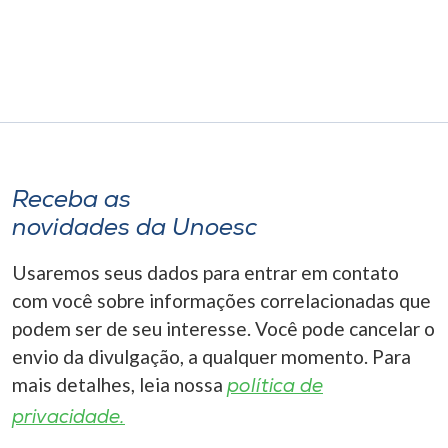
Museu
Unoesc
Store
Selecione
Receba as
o idioma
novidades da Unoesc
Usaremos seus dados para entrar em contato
A+
com você sobre informações correlacionadas que
A-
podem ser de seu interesse. Você pode cancelar o
envio da divulgação, a qualquer momento. Para
mais detalhes, leia nossa
política de
privacidade.