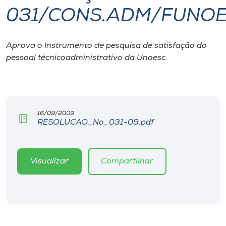
031/CONS.ADM/FUNO
I.nova
Aprova o Instrumento de pesquisa de satisfação do
Diplomados
pessoal técnicoadministrativo da Unoesc.
Cultura
CPA
16/09/2009
RESOLUCAO_No_031-09.pdf
Biblioteca
Visualizar
Compartilhar
Editora
Rádio