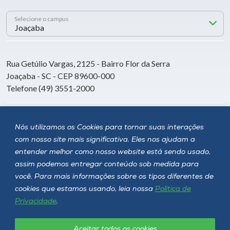
Selecione o campus
Rua Getúlio Vargas, 2125 - Bairro Flor da Serra
Joaçaba - SC - CEP 89600-000
Telefone (49) 3551-2000
Siga a Unoesc
Nós utilizamos os Cookies para tornar suas interações
com nosso site mais significativa. Eles nos ajudam a
entender melhor como nosso website está sendo usado,
assim podemos entregar conteúdo sob medida para
você. Para mais informações sobre os tipos diferentes de
cookies que estamos usando, leia nossa
Política de
Privacidade
.
Aceitar todos os cookies