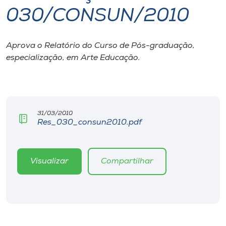
030/CONSUN/2010
I.nova
Aprova o Relatório do Curso de Pós-graduação,
Diplomados
especialização, em Arte Educação.
Cultura
CPA
31/03/2010
Res_030_consun2010.pdf
Biblioteca
Visualizar
Compartilhar
Editora
Rádio