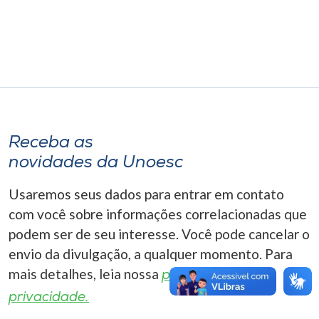
Museu
Unoesc
Store
Selecione
Receba as
o idioma
novidades da Unoesc
Usaremos seus dados para entrar em contato
A+
com você sobre informações correlacionadas que
A-
podem ser de seu interesse. Você pode cancelar o
envio da divulgação, a qualquer momento. Para
mais detalhes, leia nossa
política de
privacidade.