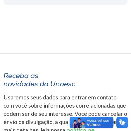
Museu
Unoesc
Store
Selecione
o idioma
Receba as
novidades da Unoesc
A+
A-
Usaremos seus dados para entrar em contato
com você sobre informações correlacionadas que
podem ser de seu interesse. Você pode cancelar o
envio da divulgação, a qualquer momento. Para
mais detalhes, leia nossa
política de