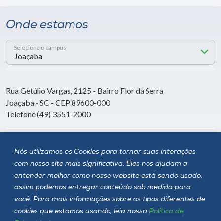
Onde estamos
Selecione o campus
Rua Getúlio Vargas, 2125 - Bairro Flor da Serra
Joaçaba - SC - CEP 89600-000
Telefone (49) 3551-2000
Siga a Unoesc
Nós utilizamos os Cookies para tornar suas interações
com nosso site mais significativa. Eles nos ajudam a
entender melhor como nosso website está sendo usado,
assim podemos entregar conteúdo sob medida para
você. Para mais informações sobre os tipos diferentes de
cookies que estamos usando, leia nossa
Política de