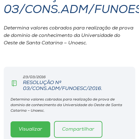
03/CONS.ADM/FUNOES
I.nova
Determina valores cobrados para realização de prova
Diplomados
de domínio de conhecimento da Universidade do
Oeste de Santa Catarina – Unoesc.
Cultura
CPA
23/03/2016
RESOLUÇÃO Nº
Biblioteca
03/CONS.ADM/FUNOESC/2016.
Determina valores cobrados para realização de prova de
Editora
domínio de conhecimento da Universidade do Oeste de Santa
Catarina – Unoesc.
Rádio
Visualizar
Compartilhar