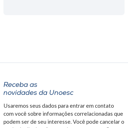
Museu
Unoesc
Store
Selecione
o idioma
Receba as
A+
A-
novidades da Unoesc
Usaremos seus dados para entrar em contato
com você sobre informações correlacionadas que
podem ser de seu interesse. Você pode cancelar o