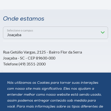
Onde estamos
Selecione o campus
Rua Getúlio Vargas, 2125 - Bairro Flor da Serra
Joaçaba - SC - CEP 89600-000
Telefone (49) 3551-2000
Siga a Unoesc
Nós utilizamos os Cookies para tornar suas interações
com nosso site mais significativa. Eles nos ajudam a
entender melhor como nosso website está sendo usado,
assim podemos entregar conteúdo sob medida para
você. Para mais informações sobre os tipos diferentes de