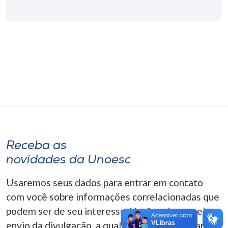
Museu
Unoesc
Store
Selecione
o idioma
Receba as
A+
novidades da Unoesc
A-
Usaremos seus dados para entrar em contato
com você sobre informações correlacionadas que
podem ser de seu interesse. Você pode cancelar o
envio da divulgação, a qualquer momento. Para