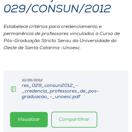
029/CONSUN/2012
I.nova
Estabelece critérios para credenciamento e
Diplomados
permanência de professores vinculados a Curso de
Pós-Graduação Stricto Sensu da Universidade do
Cultura
Oeste de Santa Catarina -Unoesc.
CPA
10/05/2012
Biblioteca
res_029_consun2012_-
_credencia_professores_de_pos-
graduacao_-_unoesc.pdf
Editora
Rádio
Visualizar
Compartilhar