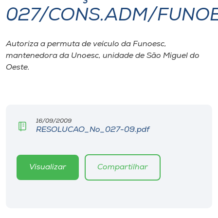
027/CONS.ADM/FUNO
I.nova
Autoriza a permuta de veículo da Funoesc,
Diplomados
mantenedora da Unoesc, unidade de São Miguel do
Oeste.
Cultura
CPA
16/09/2009
RESOLUCAO_No_027-09.pdf
Biblioteca
Editora
Visualizar
Compartilhar
Rádio