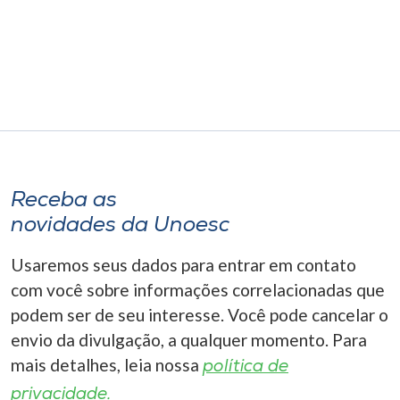
Museu
Unoesc
Store
Selecione
o idioma
Receba as
novidades da Unoesc
Usaremos seus dados para entrar em contato
A+
A-
com você sobre informações correlacionadas que
podem ser de seu interesse. Você pode cancelar o
envio da divulgação, a qualquer momento. Para
mais detalhes, leia nossa
política de
privacidade.