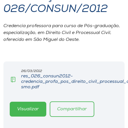
026/CONSUN/2012
I.nova
Credencia professora para curso de Pós-graduação,
Diplomados
especialização, em Direito Civil e Processual Civil,
oferecido em São Miguel do Oeste.
Cultura
CPA
26/03/2012
res_026_consun2012-
Biblioteca
credencia_profa_pos_direito_civil_processual_c
smo.pdf
Editora
Visualizar
Compartilhar
Rádio