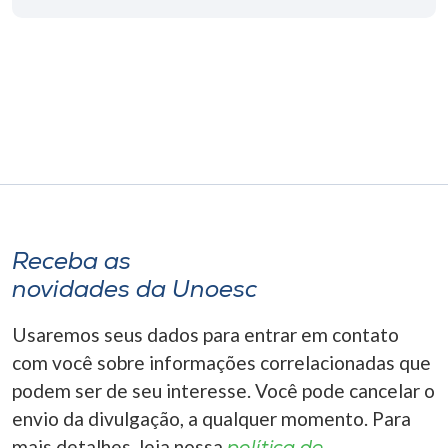
Museu
Unoesc
Store
Selecione
o idioma
Receba as
novidades da Unoesc
A+
A-
Usaremos seus dados para entrar em contato
com você sobre informações correlacionadas que
podem ser de seu interesse. Você pode cancelar o
envio da divulgação, a qualquer momento. Para
mais detalhes, leia nossa