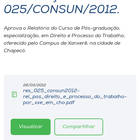
025/CONSUN/2012.
I.nova
Aprova o Relatório do Curso de Pós-graduação,
Diplomados
especialização, em Direito e Processo do Trabalho,
oferecido pelo Campus de Xanxerê, na cidade de
Cultura
Chapecó.
CPA
26/03/2012
Biblioteca
res_025_consun2012-
rel_pos_direito_e_processo_do_trabalho-
por_xxe_em_cho.pdf
Editora
Rádio
Visualizar
Compartilhar