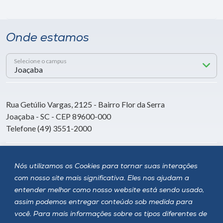
Onde estamos
Selecione o campus
Rua Getúlio Vargas, 2125 - Bairro Flor da Serra
Joaçaba - SC - CEP 89600-000
Telefone (49) 3551-2000
Siga a Unoesc
Nós utilizamos os Cookies para tornar suas interações
com nosso site mais significativa. Eles nos ajudam a
entender melhor como nosso website está sendo usado,
assim podemos entregar conteúdo sob medida para
você. Para mais informações sobre os tipos diferentes de