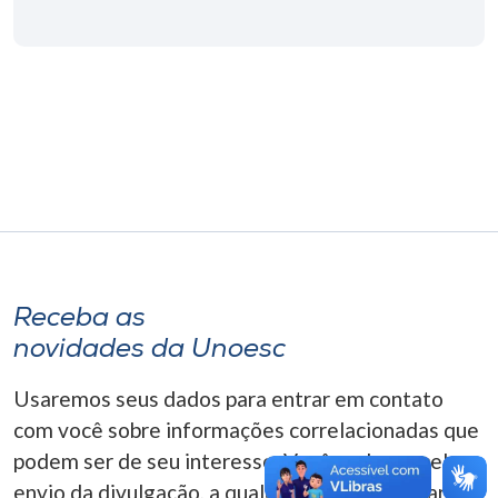
Museu
Unoesc
Store
Selecione
o idioma
Receba as
A+
novidades da Unoesc
A-
Usaremos seus dados para entrar em contato
com você sobre informações correlacionadas que
podem ser de seu interesse. Você pode cancelar o
envio da divulgação, a qualquer momento. Para