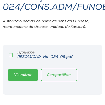
024/CONS.ADM/FUNO
I.nova
Autoriza o pedido de baixa de bens da Funoesc,
Diplomados
mantenedora da Unoesc, unidade de Xanxerê.
Cultura
CPA
16/09/2009
RESOLUCAO_No_024-09.pdf
Biblioteca
Visualizar
Compartilhar
Editora
Rádio