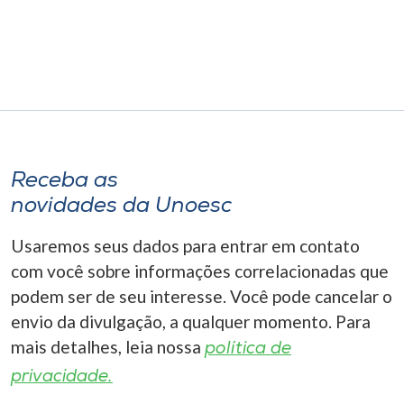
Museu
Unoesc
Store
Selecione
Receba as
o idioma
novidades da Unoesc
Usaremos seus dados para entrar em contato
A+
com você sobre informações correlacionadas que
A-
podem ser de seu interesse. Você pode cancelar o
envio da divulgação, a qualquer momento. Para
mais detalhes, leia nossa
política de
privacidade.