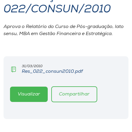
022/CONSUN/2010
I.nova
Aprova o Relatório do Curso de Pós-graduação, lato
Diplomados
sensu, MBA em Gestão Financeira e Estratégica.
Cultura
CPA
31/03/2010
Res_022_consun2010.pdf
Biblioteca
Visualizar
Compartilhar
Editora
Rádio