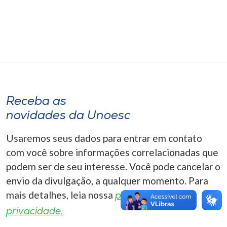
Museu
Unoesc
Store
Selecione
Receba as
o idioma
novidades da Unoesc
Usaremos seus dados para entrar em contato
A+
com você sobre informações correlacionadas que
A-
podem ser de seu interesse. Você pode cancelar o
envio da divulgação, a qualquer momento. Para
mais detalhes, leia nossa
política de
privacidade.