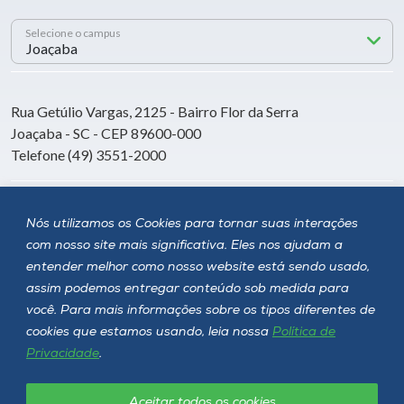
Selecione o campus
Rua Getúlio Vargas, 2125 - Bairro Flor da Serra
Joaçaba - SC - CEP 89600-000
Telefone (49) 3551-2000
Siga a Unoesc
Nós utilizamos os Cookies para tornar suas interações
com nosso site mais significativa. Eles nos ajudam a
entender melhor como nosso website está sendo usado,
assim podemos entregar conteúdo sob medida para
você. Para mais informações sobre os tipos diferentes de
cookies que estamos usando, leia nossa
Política de
Privacidade
.
Aceitar todos os cookies