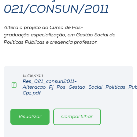
021/CONSUN/2011
I.nova
Altera o projeto do Curso de Pós-
Diplomados
graduação,especialização, em Gestão Social de
Políticas Públicas e credencia professor.
Cultura
CPA
14/06/2011
Res_021_consun2011-
Biblioteca
Alteracao_Pj_Pos_Gestao_Social_Politicas_Pub
Cpz.pdf
Editora
Visualizar
Compartilhar
Rádio