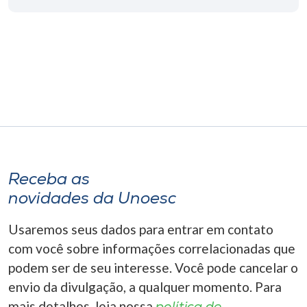
Museu
Unoesc
Store
Selecione
o idioma
Receba as
novidades da Unoesc
A+
A-
Usaremos seus dados para entrar em contato
com você sobre informações correlacionadas que
podem ser de seu interesse. Você pode cancelar o
envio da divulgação, a qualquer momento. Para
mais detalhes, leia nossa