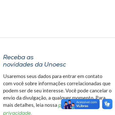
Museu
Unoesc
Store
Selecione
o idioma
Receba as
novidades da Unoesc
Usaremos seus dados para entrar em contato
A+
A-
com você sobre informações correlacionadas que
podem ser de seu interesse. Você pode cancelar o
envio da divulgação, a qualquer momento. Para
mais detalhes, leia nossa
política de
privacidade.