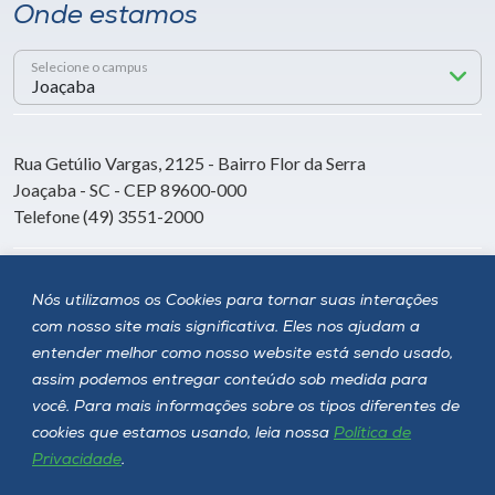
Onde estamos
Selecione o campus
Rua Getúlio Vargas, 2125 - Bairro Flor da Serra
Joaçaba - SC - CEP 89600-000
Telefone (49) 3551-2000
Siga a Unoesc
Nós utilizamos os Cookies para tornar suas interações
com nosso site mais significativa. Eles nos ajudam a
entender melhor como nosso website está sendo usado,
assim podemos entregar conteúdo sob medida para
você. Para mais informações sobre os tipos diferentes de
cookies que estamos usando, leia nossa
Política de
Privacidade
.