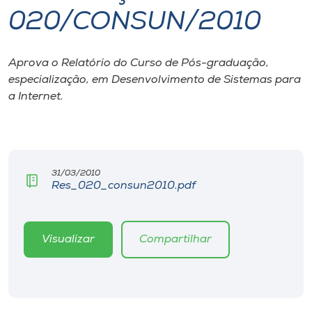
020/CONSUN/2010
I.nova
Aprova o Relatório do Curso de Pós-graduação,
Diplomados
especialização, em Desenvolvimento de Sistemas para
a Internet.
Cultura
CPA
31/03/2010
Res_020_consun2010.pdf
Biblioteca
Editora
Visualizar
Compartilhar
Rádio