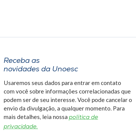
Museu
Unoesc
Store
Selecione
Receba as
o idioma
novidades da Unoesc
Usaremos seus dados para entrar em contato
A+
com você sobre informações correlacionadas que
A-
podem ser de seu interesse. Você pode cancelar o
envio da divulgação, a qualquer momento. Para
mais detalhes, leia nossa
política de
privacidade.