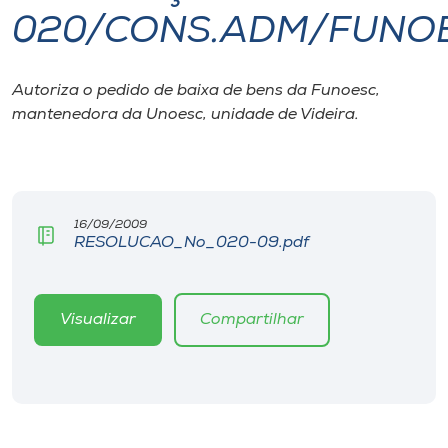
020/CONS.ADM/FUNO
I.nova
Autoriza o pedido de baixa de bens da Funoesc,
Diplomados
mantenedora da Unoesc, unidade de Videira.
Cultura
CPA
16/09/2009
RESOLUCAO_No_020-09.pdf
Biblioteca
Visualizar
Compartilhar
Editora
Rádio