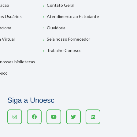
tação
Contato Geral
os Usuários
Atendimento ao Estudante
nciona
Ouvidoria
a Virtual
Seja nosso Fornecedor
Trabalhe Conosco
nossas bibliotecas
osco
Siga a Unoesc