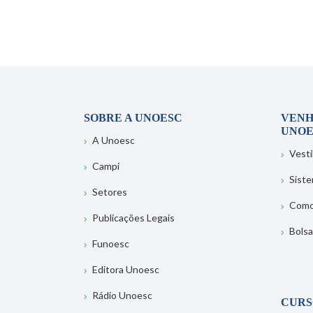
SOBRE A UNOESC
VENH
UNOE
A Unoesc
Vesti
Campi
Sist
Setores
Como
Publicações Legais
Bolsa
Funoesc
Editora Unoesc
Rádio Unoesc
CURS