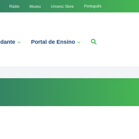
Português
Rádio
Museu
Unoesc Store
udante
Portal de Ensino