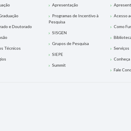
uação
Apresentação
Apresen
Graduação
Programas de Incentivo à
Acesso a
Pesquisa
rado e Doutorado
Como Fu
SISGEN
nsão
Bibliotec
Grupos de Pesquisa
os Técnicos
Serviços
SIEPE
gios
Conheça 
Summit
Fale Con