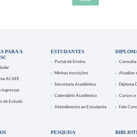
A PARA A
ESTUDANTES
DIPLOM
SC
Portal de Ensino
Consulta
bular
Minhas inscrições
Atualize
ema ACAFE
Secretaria Acadêmica
Diploma D
 ingressar
Calendário Acadêmico
Cursos e
s de Estudo
Atendimento ao Estudante
Fale Con
OS
PESQUISA
BIBLIO