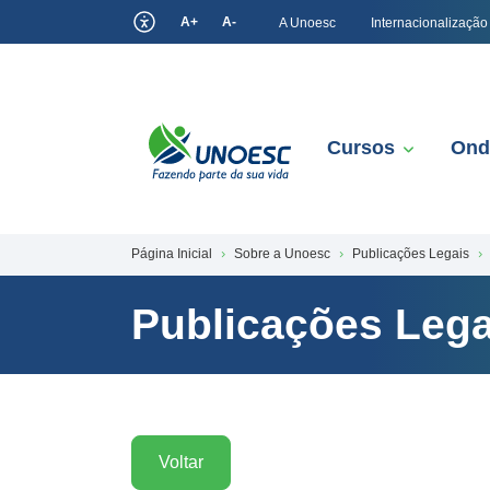
A+
A-
A Unoesc
Internacionalização
Cursos
Ond
Página Inicial
Sobre a Unoesc
Publicações Legais
Publicações Lega
Voltar