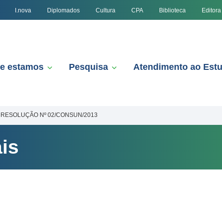
I.nova
Diplomados
Cultura
CPA
Biblioteca
Editora
e estamos
Pesquisa
Atendimento ao Est
RESOLUÇÃO Nº 02/CONSUN/2013
is