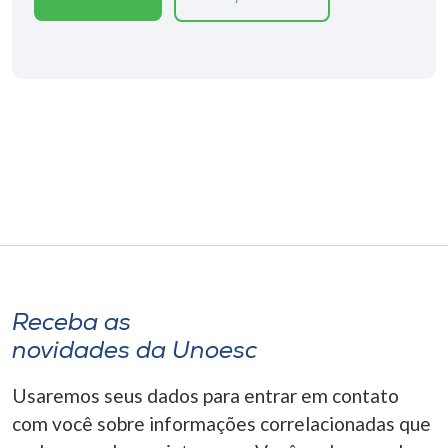
Museu
Unoesc
Store
Selecione
o idioma
A+
A-
Receba as
novidades da Unoesc
Usaremos seus dados para entrar em contato
com você sobre informações correlacionadas que