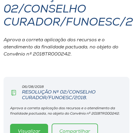
02/CONSELHO
I.nova
CURADOR/FUNOESC/2
Diplomados
Aprova a correta aplicação dos recursos e o
atendimento da finalidade pactuada, no objeto do
Cultura
Convênio nº 2018TR000242.
CPA
Biblioteca
06/08/2018
RESOLUÇÃO Nº 02/CONSELHO
CURADOR/FUNOESC/2018.
Editora
Aprova a correta aplicação dos recursos e o atendimento da
finalidade pactuada, no objeto do Convênio nº 2018TR000242.
Rádio
Visualizar
Compartilhar