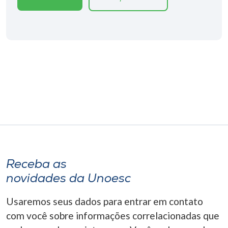
Museu
Unoesc
Store
Selecione
o idioma
A+
A-
Receba as
novidades da Unoesc
Usaremos seus dados para entrar em contato
com você sobre informações correlacionadas que