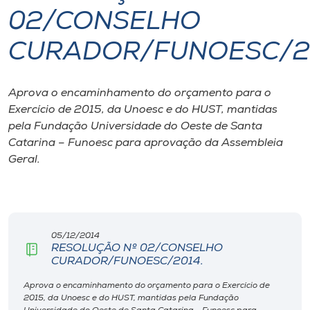
02/CONSELHO
I.nova
CURADOR/FUNOESC/2
Diplomados
Aprova o encaminhamento do orçamento para o
Exercício de 2015, da Unoesc e do HUST, mantidas
Cultura
pela Fundação Universidade do Oeste de Santa
Catarina – Funoesc para aprovação da Assembleia
CPA
Geral.
Biblioteca
Editora
05/12/2014
RESOLUÇÃO Nº 02/CONSELHO
CURADOR/FUNOESC/2014.
Rádio
Aprova o encaminhamento do orçamento para o Exercício de
2015, da Unoesc e do HUST, mantidas pela Fundação