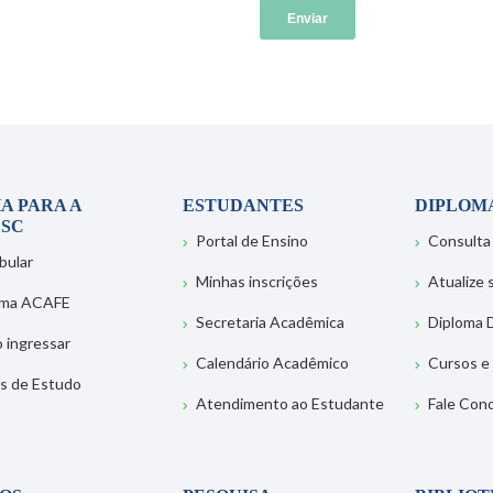
A PARA A
ESTUDANTES
DIPLOM
SC
Portal de Ensino
Consulta
bular
Minhas inscrições
Atualize
ema ACAFE
Secretaria Acadêmica
Diploma D
 ingressar
Calendário Acadêmico
Cursos e
s de Estudo
Atendimento ao Estudante
Fale Con