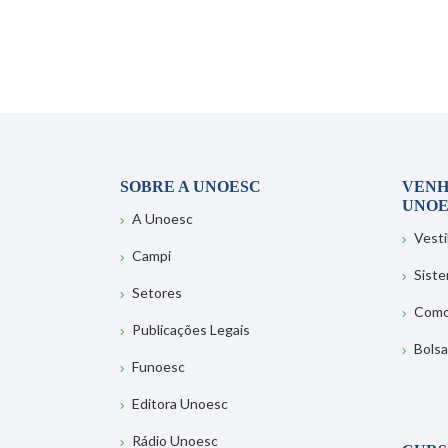
SOBRE A UNOESC
VENH
UNOE
A Unoesc
Vesti
Campi
Sist
Setores
Como
Publicações Legais
Bolsa
Funoesc
Editora Unoesc
Rádio Unoesc