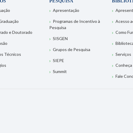
OS
PESQUISA
BIBLIO
uação
Apresentação
Apresen
Graduação
Programas de Incentivo à
Acesso a
Pesquisa
rado e Doutorado
Como Fu
SISGEN
nsão
Bibliotec
Grupos de Pesquisa
os Técnicos
Serviços
SIEPE
gios
Conheça 
Summit
Fale Con