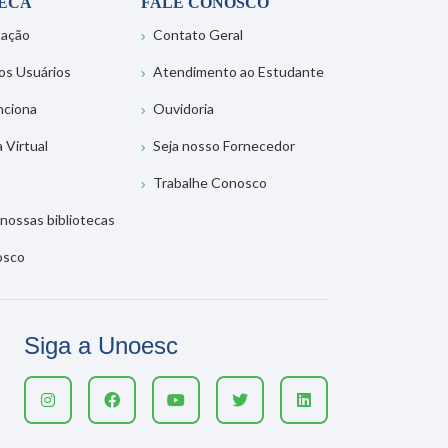
TECA
FALE CONOSCO
tação
Contato Geral
os Usuários
Atendimento ao Estudante
nciona
Ouvidoria
a Virtual
Seja nosso Fornecedor
Trabalhe Conosco
nossas bibliotecas
osco
Siga a Unoesc