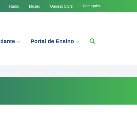
Português
Rádio
Museu
Unoesc Store
udante
Portal de Ensino