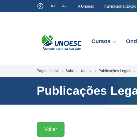
A+
A-
A Unoesc
Internacionalização
Cursos
Ond
Página Inicial
Sobre a Unoesc
Publicações Legais
Publicações Lega
Voltar