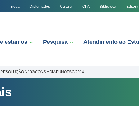
I.nova
Diplomados
Cultura
CPA
Biblioteca
Editora
e estamos
Pesquisa
Atendimento ao Est
RESOLUÇÃO Nº 02/CONS.ADM/FUNOESC/2014.
is