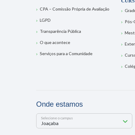
CURS
CPA – Comissão Própria de Avaliação
Grad
LGPD
Pós-
Transparência Pública
Mest
O que acontece
Exte
Serviços para a Comunidade
Curs
Colé
Onde estamos
Selecione o campus