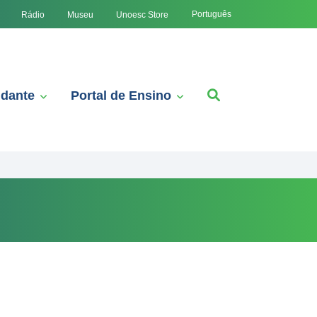
Português
Rádio
Museu
Unoesc Store
udante
Portal de Ensino