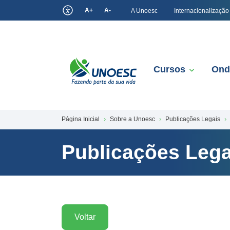
A+
A-
A Unoesc
Internacionalização
Cursos
Ond
Página Inicial
Sobre a Unoesc
Publicações Legais
Publicações Lega
Voltar