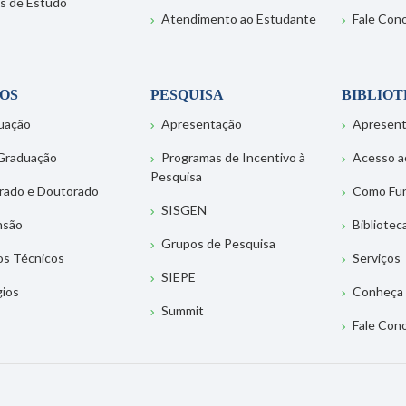
s de Estudo
Atendimento ao Estudante
Fale Con
OS
PESQUISA
BIBLIO
uação
Apresentação
Apresen
Graduação
Programas de Incentivo à
Acesso a
Pesquisa
rado e Doutorado
Como Fu
SISGEN
nsão
Bibliotec
Grupos de Pesquisa
os Técnicos
Serviços
SIEPE
gios
Conheça 
Summit
Fale Con