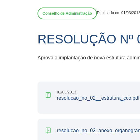
Publicado em 01/03/201
Conselho de Administração
RESOLUÇÃO Nº 
Aprova a implantação de nova estrutura admi
01/03/2013
resolucao_no_02__estrutura_cco.pdf
resolucao_no_02_anexo_organogra