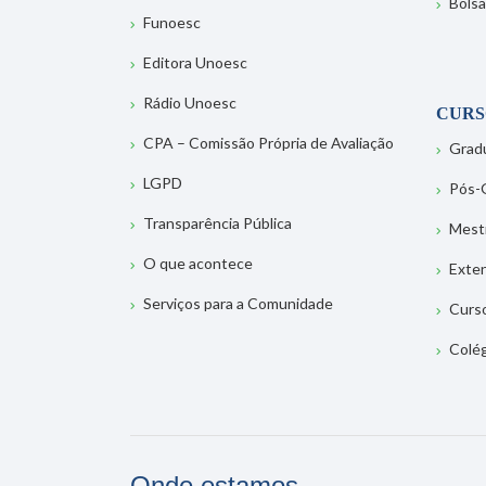
Bolsa
Funoesc
Editora Unoesc
Rádio Unoesc
CURS
CPA – Comissão Própria de Avaliação
Grad
LGPD
Pós-
Transparência Pública
Mest
O que acontece
Exte
Serviços para a Comunidade
Curs
Colé
Onde estamos