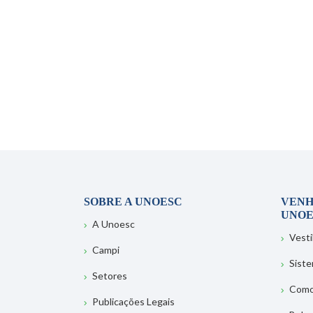
SOBRE A UNOESC
VENH
UNOE
A Unoesc
Vesti
Campi
Sist
Setores
Como
Publicações Legais