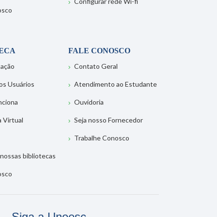
Configurar rede Wi-fi
osco
TECA
FALE CONOSCO
tação
Contato Geral
os Usuários
Atendimento ao Estudante
nciona
Ouvidoria
a Virtual
Seja nosso Fornecedor
Trabalhe Conosco
nossas bibliotecas
osco
Siga a Unoesc