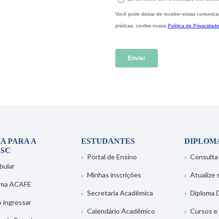
A PARA A
ESTUDANTES
DIPLOM
SC
Portal de Ensino
Consulta
bular
Minhas inscrições
Atualize
ema ACAFE
Secretaria Acadêmica
Diploma D
 ingressar
Calendário Acadêmico
Cursos e