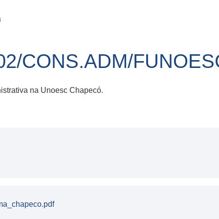
3
02/CONS.ADM/FUNOESC
nistrativa na Unoesc Chapecó.
ma_chapeco.pdf