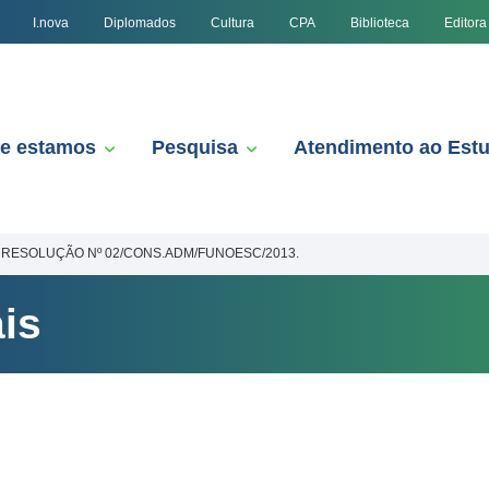
I.nova
Diplomados
Cultura
CPA
Biblioteca
Editora
e estamos
Pesquisa
Atendimento ao Est
RESOLUÇÃO Nº 02/CONS.ADM/FUNOESC/2013.
is