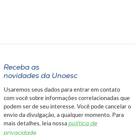
Museu
Unoesc
Store
Selecione
o idioma
Receba as
novidades da Unoesc
Usaremos seus dados para entrar em contato
A+
A-
com você sobre informações correlacionadas que
podem ser de seu interesse. Você pode cancelar o
envio da divulgação, a qualquer momento. Para
mais detalhes, leia nossa
política de
privacidade.