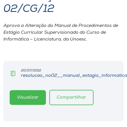
02/CG/12
I.nova
Aprova a Alteração do Manual de Procedimentos de
Diplomados
Estágio Curricular Supervisionado do Curso de
Informática – Licenciatura, da Unoesc.
Cultura
CPA
20/07/2012
resolucao_no02__manual_estagio_informatica_
Biblioteca
Editora
Visualizar
Compartilhar
Rádio