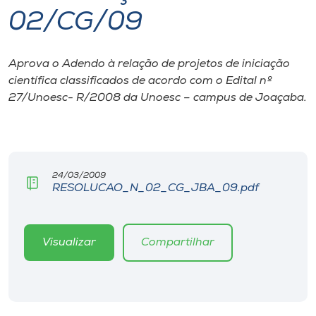
02/CG/09
I.nova
Aprova o Adendo à relação de projetos de iniciação
Diplomados
científica classificados de acordo com o Edital nº
27/Unoesc- R/2008 da Unoesc – campus de Joaçaba.
Cultura
CPA
24/03/2009
RESOLUCAO_N_02_CG_JBA_09.pdf
Biblioteca
Editora
Visualizar
Compartilhar
Rádio