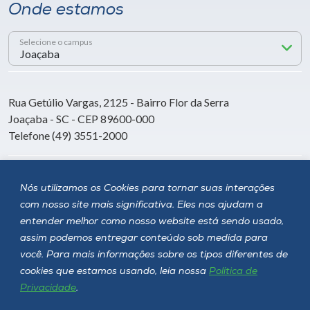
Onde estamos
Selecione o campus
Rua Getúlio Vargas, 2125 - Bairro Flor da Serra
Joaçaba - SC - CEP 89600-000
Telefone (49) 3551-2000
Siga a Unoesc
Nós utilizamos os Cookies para tornar suas interações
com nosso site mais significativa. Eles nos ajudam a
entender melhor como nosso website está sendo usado,
assim podemos entregar conteúdo sob medida para
você. Para mais informações sobre os tipos diferentes de
cookies que estamos usando, leia nossa
Política de
Privacidade
.