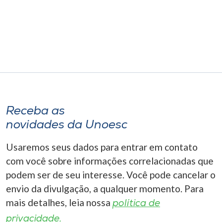
Museu
Unoesc
Store
Selecione
o idioma
Receba as
novidades da Unoesc
Usaremos seus dados para entrar em contato
A+
A-
com você sobre informações correlacionadas que
podem ser de seu interesse. Você pode cancelar o
envio da divulgação, a qualquer momento. Para
mais detalhes, leia nossa
política de
privacidade.