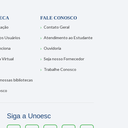
TECA
FALE CONOSCO
tação
Contato Geral
os Usuários
Atendimento ao Estudante
nciona
Ouvidoria
a Virtual
Seja nosso Fornecedor
Trabalhe Conosco
nossas bibliotecas
osco
Siga a Unoesc