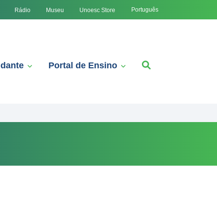
Português
Rádio
Museu
Unoesc Store
udante
Portal de Ensino