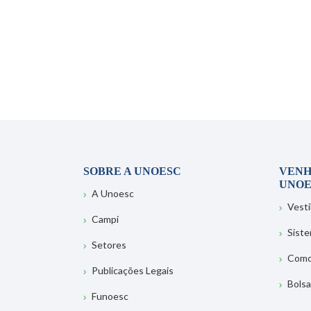
SOBRE A UNOESC
VENH
UNOE
A Unoesc
Vesti
Campi
Sist
Setores
Como
Publicações Legais
Bolsa
Funoesc