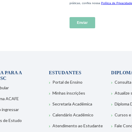
A PARA A
ESTUDANTES
DIPLOM
SC
Portal de Ensino
Consulta
bular
Minhas inscrições
Atualize
ema ACAFE
Secretaria Acadêmica
Diploma D
 ingressar
Calendário Acadêmico
Cursos e
s de Estudo
Atendimento ao Estudante
Fale Con