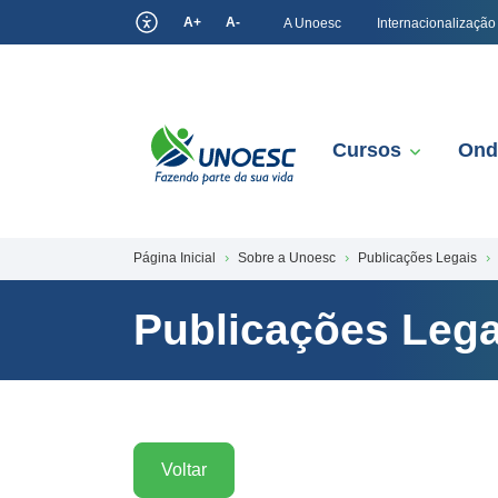
A+
A-
A Unoesc
Internacionalização
Cursos
Ond
Página Inicial
Sobre a Unoesc
Publicações Legais
Publicações Lega
Voltar